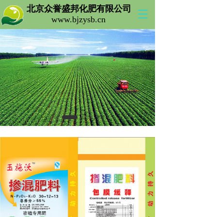
北京众誉盛邦化肥有限公司 
T
www.bjzysb.cn 
o
g
g
l
e
n
a
v
i
g
a
t
i
o
n