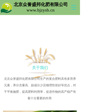
北京众誉盛邦化肥有限公司 
T
www.bjzysb.cn 
o
g
g
l
e
n
a
v
i
g
a
t
关于我们
i
o
北京众誉盛邦化肥有限公司生产的复合肥料具有多营养
n
元素，养分含量高、副成分少且物理性状好等优点，对
于平衡施肥，提高肥料利用率，促进作物的高产稳产有
着十分重要的作用 