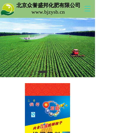
北京众誉盛邦化肥有限公司 
T
www.bjzysb.cn 
o
g
g
l
e
n
a
v
i
g
a
t
i
o
n