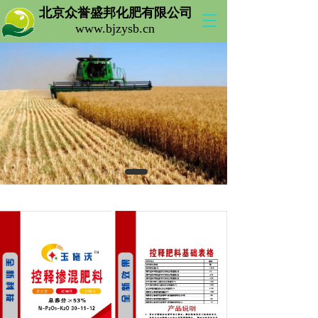
北京众誉盛邦化肥有限公司 
T
www.bjzysb.cn 
o
g
g
l
e
n
a
v
i
g
a
t
i
o
n